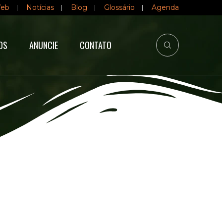
Web
Notícias
Blog
Glossário
Agenda
OS
ANUNCIE
CONTATO