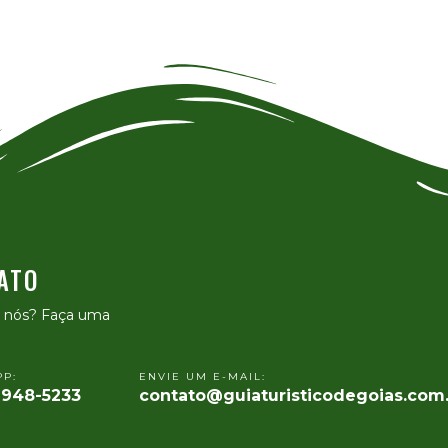
ATO
e nós? Faça uma
P:
ENVIE UM E-MAIL:
9948-5233
contato@guiaturisticodegoias.com