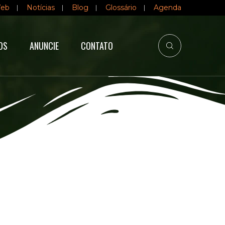
Web
Notícias
Blog
Glossário
Agenda
OS
ANUNCIE
CONTATO