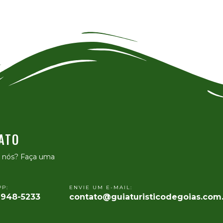
ATO
e nós? Faça uma
P:
ENVIE UM E-MAIL:
9948-5233
contato@guiaturisticodegoias.com