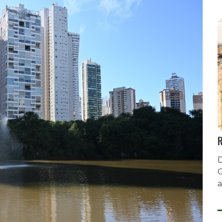
R
D
G
a