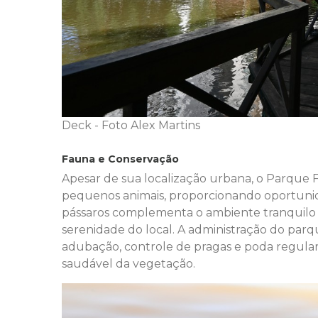
Deck - Foto Alex Martins
Fauna e Conservação
Apesar de sua localização urbana, o Parque
pequenos animais, proporcionando oportunid
pássaros complementa o ambiente tranquilo e
serenidade do local. A administração do parq
adubação, controle de pragas e poda regular
saudável da vegetação.