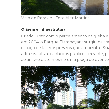
Vista do Parque - Foto Alex Martins
Origem e Infraestrutura
Criado junto com o parcelamento da gleba 
em 2004, o Parque Flamboyant surgiu da t
espaço de lazer e preservação ambiental. Su
administrativa, banheiros públicos, mirante, 
ao ar livre e até mesmo uma praça de evento