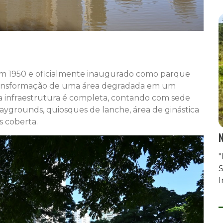
em 1950 e oficialmente inaugurado como parque
ransformação de uma área degradada em um
a infraestrutura é completa, contando com sede
playgrounds, quiosques de lanche, área de ginástica
s coberta.
N
"
S
I