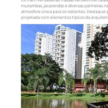
formam verdadeiras massas verdes intercalada
mutambas, jacarandás e diversas palmeiras n
atmosfera única para os visitantes. Destaque
projetada com elementos típicos da arquitetu