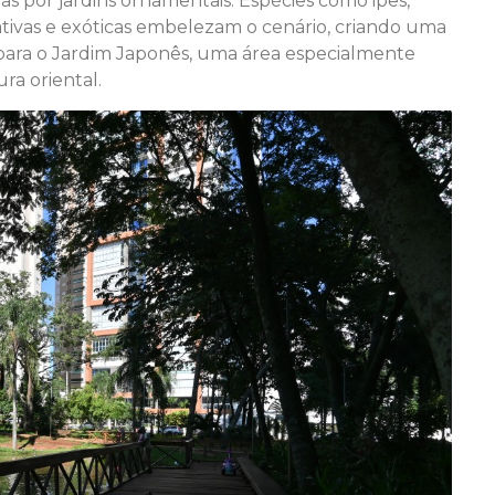
s por jardins ornamentais. Espécies como ipês,
ativas e exóticas embelezam o cenário, criando uma
 para o Jardim Japonês, uma área especialmente
ra oriental.