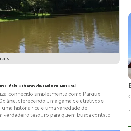
rtins
E
m Oásis Urbano de Beleza Natural
ouza, conhecido simplesmente como Parque
G
Goiânia, oferecendo uma gama de atrativos e
T
m uma história rica e uma variedade de
n
é um verdadeiro tesouro para quem busca contato