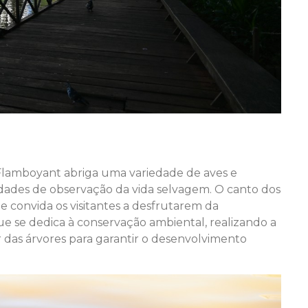
 Flamboyant abriga uma variedade de aves e
ades de observação da vida selvagem. O canto dos
 convida os visitantes a desfrutarem da
ue se dedica à conservação ambiental, realizando a
 das árvores para garantir o desenvolvimento