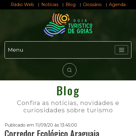
Rádio Web
Notícias
Blog
Glossário
Agenda
Menu
Blog
Confira as notícias, novidades e
curiosidades sobre turismo
Publicado em 11/09/20 às 13:45:00
Corredor Ecológico Araguaia