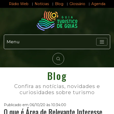
Rádio Web
Notícias
Blog
Glossário
Agenda
Menu
Blog
Confira as notícias, novidades e
curiosidades sobre turismo
Publicado em 06/10/20 às 10:34:00
O que é Área de Relevante Interesse