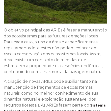
O objetivo principal das ARIEs é fazer a manutenção
dos ecossistemas para as futuras gerações locais.
Para cada caso, o uso da área é especificamente
regulamentado, e estes não podem colocar em
risco a conservação dos ecossistemas locais. Assim,
deve existir um conjunto de medidas que
estimulem a propriedade e as espécies endêmicas,
contribuindo com a harmonia da paisagem natural.
A criação de novas ARIEs pode auxiliar tanto na
manutenção de fragmentos de ecossistemas
naturais, como no melhor conhecimento de sua
dinâmica natural e exploração sustentável dos
recursos florestais. As ARIEs fazem parte do
Sistema