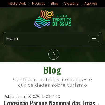
Rádio Web
Notícias
Blog
Glossário
Agenda
Menu
Blog
Confira as notícias, novidades e
curiosidades sobre turismo
Publicado em 15/10/20 às 09:14:00
Exposição Parque Nacional das Emas -