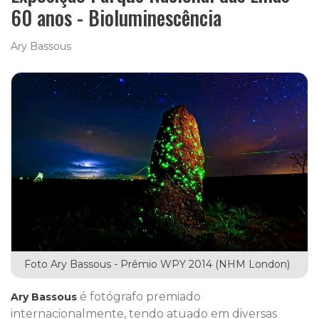
60 anos - Bioluminescência
Ary Bassous
Foto Ary Bassous - Prêmio WPY 2014 (NHM London)
é fotógrafo premiado
Ary Bassous
internacionalmente, tendo atuado em diversas