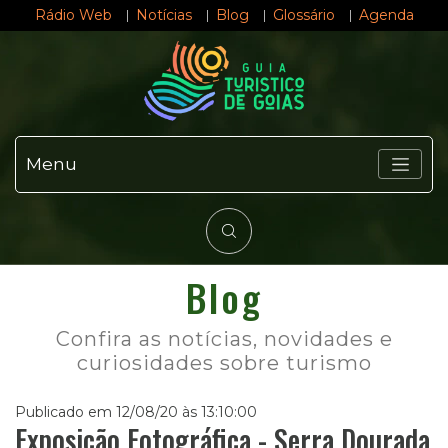
Rádio Web
Notícias
Blog
Glossário
Agenda
Menu
Blog
Confira as notícias, novidades e
curiosidades sobre turismo
Publicado em 12/08/20 às 13:10:00
Exposição Fotográfica - Serra Dourada