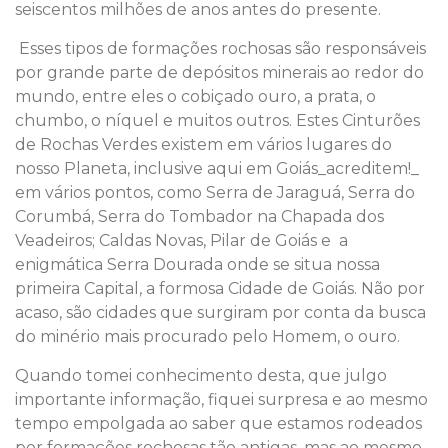
seiscentos milhões de anos antes do presente.
Esses tipos de formações rochosas são responsáveis
por grande parte de depósitos minerais ao redor do
mundo, entre eles o cobiçado ouro, a prata, o
chumbo, o níquel e muitos outros. Estes Cinturões
de Rochas Verdes existem em vários lugares do
nosso Planeta, inclusive aqui em Goiás_acreditem!_
em vários pontos, como Serra de Jaraguá, Serra do
Corumbá, Serra do Tombador na Chapada dos
Veadeiros; Caldas Novas, Pilar de Goiás e a
enigmática Serra Dourada onde se situa nossa
primeira Capital, a formosa Cidade de Goiás. Não por
acaso, são cidades que surgiram por conta da busca
do minério mais procurado pelo Homem, o ouro.
Quando tomei conhecimento desta, que julgo
importante informação, fiquei surpresa e ao mesmo
tempo empolgada ao saber que estamos rodeados
por formações rochosas tão antigas, mas ao mesmo