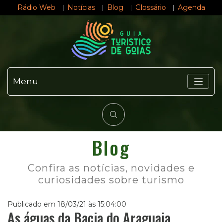
Rádio Web
Notícias
Blog
Glossário
Agenda
Menu
Blog
Confira as notícias, novidades e
curiosidades sobre turismo
Publicado em 18/03/21 às 15:04:00
As águas da Bacia do Araguaia