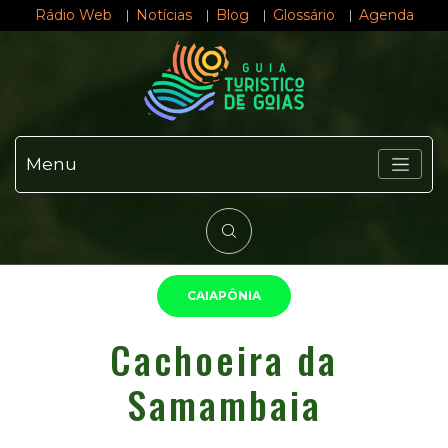
Rádio Web
Notícias
Blog
Glossário
Agenda
Menu
CAIAPÔNIA
Cachoeira da
Samambaia