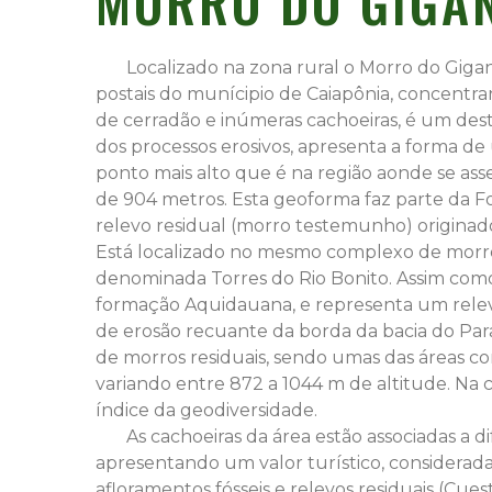
MORRO DO GIGA
Localizado na zona rural o Morro do Gigan
postais do munícipio de Caiapônia, concent
de cerradão e inúmeras cachoeiras, é um des
dos processos erosivos, apresenta a forma de
ponto mais alto que é na região aonde se ass
de 904 metros. Esta geoforma faz parte da F
relevo residual (morro testemunho) originad
Está localizado no mesmo complexo de morr
denominada Torres do Rio Bonito. Assim como
formação Aquidauana, e representa um relev
de erosão recuante da borda da bacia do Par
de morros residuais, sendo umas das áreas co
variando entre 872 a 1044 m de altitude. Na c
índice da geodiversidade.
As cachoeiras da área estão associadas a dif
apresentando um valor turístico, consideradas
afloramentos fósseis e relevos residuais (Cue