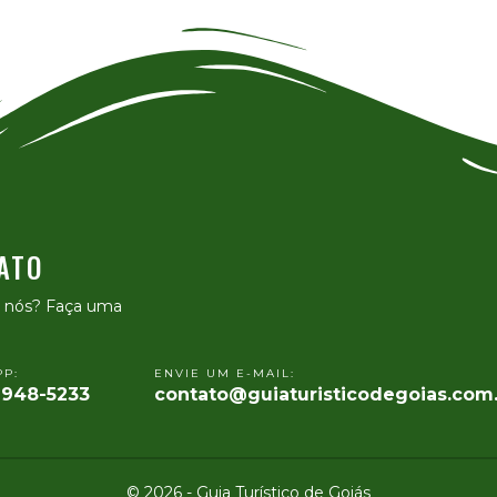
ATO
e nós? Faça uma
P:
ENVIE UM E-MAIL:
9948-5233
contato@guiaturisticodegoias.com
© 2026 - Guia Turístico de Goiás