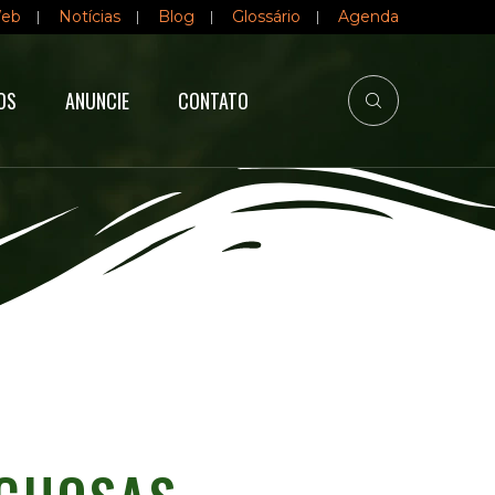
Web
Notícias
Blog
Glossário
Agenda
OS
ANUNCIE
CONTATO