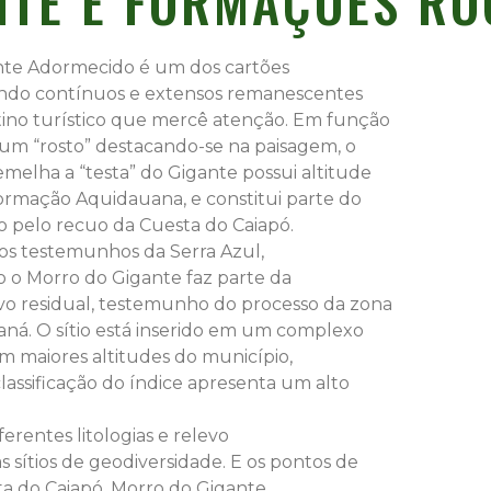
NTE E FORMAÇÕES R
te Adormecido é um dos cartões
rando contínuos e extensos remanescentes
tino turístico que mercê atenção. Em função
 um “rosto” destacando-se na paisagem, o
emelha a “testa” do Gigante possui altitude
ormação Aquidauana, e constitui parte do
o pelo recuo da Cuesta do Caiapó.
os testemunhos da Serra Azul,
 o Morro do Gigante faz parte da
o residual, testemunho do processo da zona
aná. O sítio está inserido em um complexo
m maiores altitudes do município,
lassificação do índice apresenta um alto
erentes litologias e relevo
 sítios de geodiversidade. E os pontos de
sta do Caiapó, Morro do Gigante