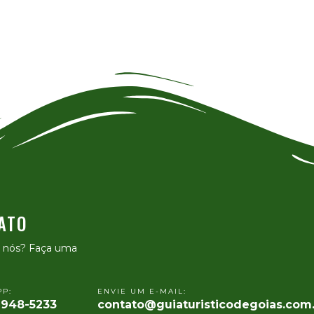
ATO
e nós? Faça uma
P:
ENVIE UM E-MAIL:
9948-5233
contato@guiaturisticodegoias.com