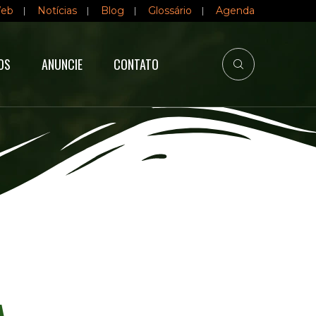
Web
Notícias
Blog
Glossário
Agenda
OS
ANUNCIE
CONTATO