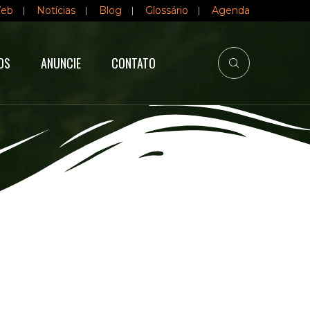
Web
Notícias
Blog
Glossário
Agenda
OS
ANUNCIE
CONTATO