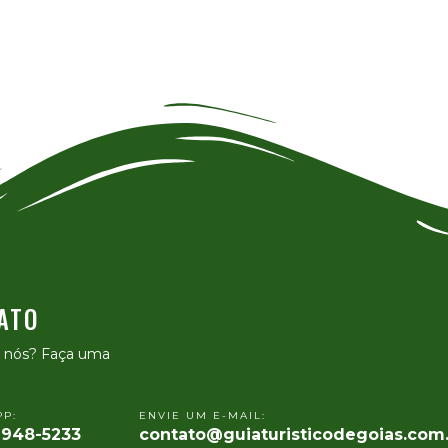
ATO
e nós? Faça uma
P:
ENVIE UM E-MAIL:
9948-5233
contato@guiaturisticodegoias.com