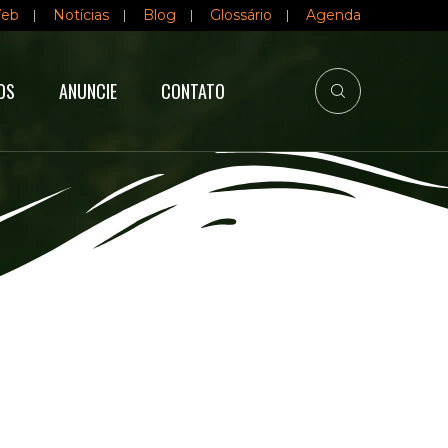
Web
Notícias
Blog
Glossário
Agenda
OS
ANUNCIE
CONTATO