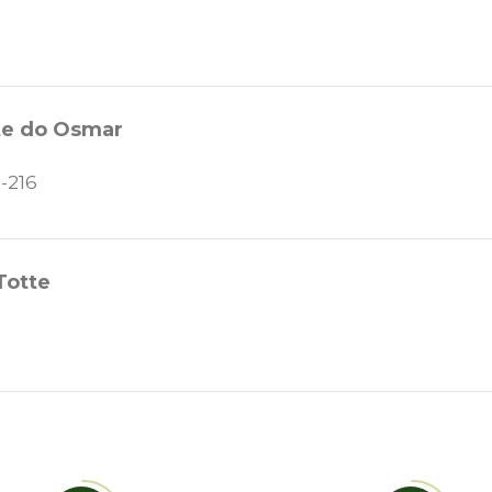
te do Osmar
2-216
Totte