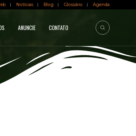
Web
Notícias
Blog
Glossário
Agenda
OS
ANUNCIE
CONTATO