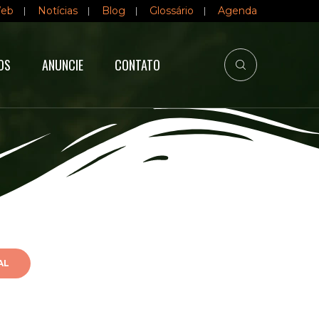
Web
Notícias
Blog
Glossário
Agenda
OS
ANUNCIE
CONTATO
AL