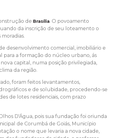
construção de
. O povoamento
Brasília
quando da inscrição de seu loteamento o
 moradias.
de desenvolvimento comercial, imobiliário e
al para a formação do núcleo urbano, ás
ova capital, numa posição privilegiada,
lima da região.
ado, foram feitos levantamentos,
idrográficos e de solubidade, procedendo-se
des de lotes residenciais, com prazo
Olhos D'Água, pois sua fundação foi oriunda
icipal de Corumbá de Goiás, Município
otação o nome que levaria a nova cidade,