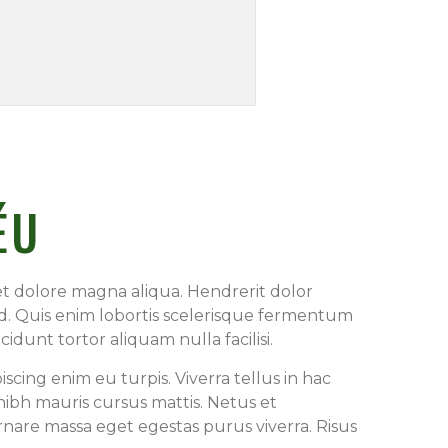
ÉU
et dolore magna aliqua. Hendrerit dolor
d. Quis enim lobortis scelerisque fermentum
dunt tortor aliquam nulla facilisi.
iscing enim eu turpis. Viverra tellus in hac
nibh mauris cursus mattis. Netus et
are massa eget egestas purus viverra. Risus