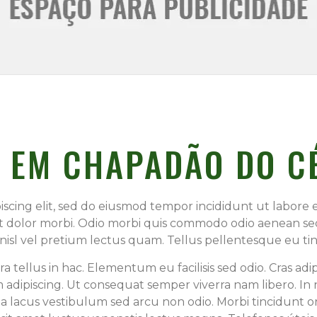
S EM CHAPADÃO DO C
iscing elit, sed do eiusmod tempor incididunt ut labore 
et dolor morbi. Odio morbi quis commodo odio aenean se
sl vel pretium lectus quam. Tellus pellentesque eu tinci
a tellus in hac. Elementum eu facilisis sed odio. Cras adip
 adipiscing. Ut consequat semper viverra nam libero. In 
acus vestibulum sed arcu non odio. Morbi tincidunt orn