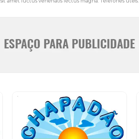
it amet luctus venenatis lectus magna. Telefones úteis.