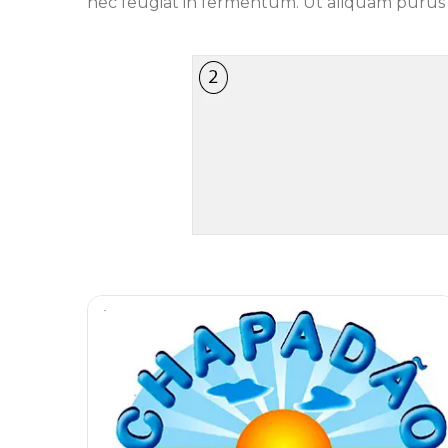
nec feugiat in fermentum. Ut aliquam purus s