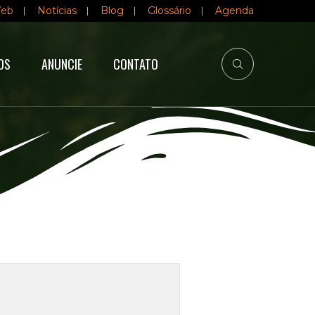
Web
Notícias
Blog
Glossário
Agenda
OS
ANUNCIE
CONTATO