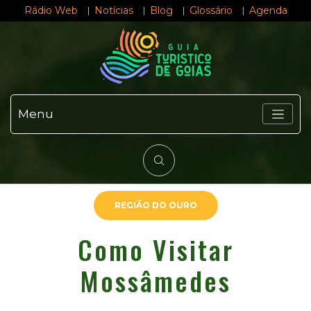
Rádio Web
Notícias
Blog
Glossário
Agenda
Menu
REGIÃO DO OURO
Como Visitar
Mossâmedes