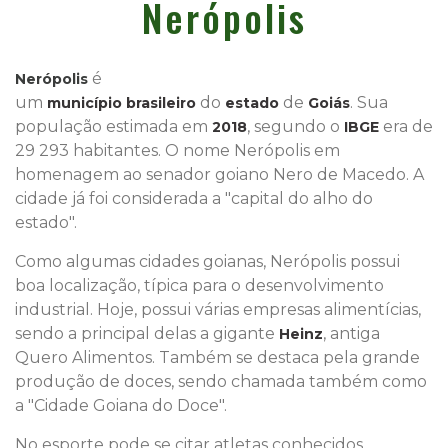
Nerópolis
é
Nerópolis
um
do
de
. Sua
município
brasileiro
estado
Goiás
população estimada em
, segundo o
era de
2018
IBGE
29 293 habitantes. O nome Nerópolis em
homenagem ao senador goiano Nero de Macedo. A
cidade já foi considerada a "capital do alho do
estado".
Como algumas cidades goianas, Nerópolis possui
boa localização, típica para o desenvolvimento
industrial. Hoje, possui várias empresas alimentícias,
sendo a principal delas a gigante
, antiga
Heinz
Quero Alimentos. Também se destaca pela grande
produção de doces, sendo chamada também como
a "Cidade Goiana do Doce".
No esporte pode se citar atletas conhecidos