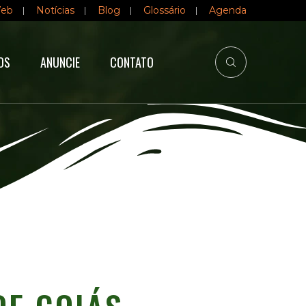
Web
Notícias
Blog
Glossário
Agenda
OS
ANUNCIE
CONTATO