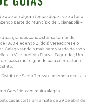
DE GOIÁS
oado que em algum tempo depois veio a ter o
azendo parte do Município de Goianápolis –
 duas grandes conquistas, se tornando
s de 1988 elegendo 2 (dois) vereadores e o
 Ver. Galego sendo o mais bem votado de todo
ão, e o Vice-prefeito Florival Fagundes; Um
m um passo muito grande para conquistar a
strito.
 Distrito de Santa Tereza comemora e solta o
eno Gervásio, com muita alegria !
e batucadas cortaram a noite de 29 de abril de