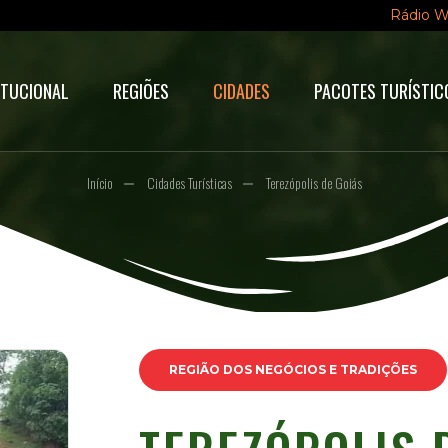
Rádio 
ITUCIONAL
REGIÕES
CIDADES
PACOTES TURÍSTIC
Início
Cidades Turísticas
Terezópolis de Goiás
REGIÃO DOS NEGÓCIOS E TRADIÇÕES