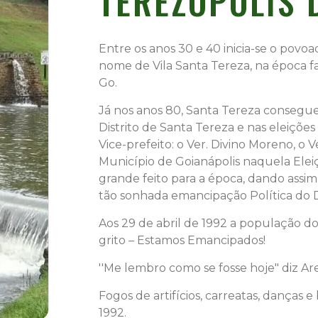
TEREZÓPOLIS 
Entre os anos 30 e 40 inicia-se o pov
nome de Vila Santa Tereza, na época f
Go.
Já nos anos 80, Santa Tereza consegue
Distrito de Santa Tereza e nas eleiçõe
Vice-prefeito: o Ver. Divino Moreno, o
Município de Goianápolis naquela Eleiç
grande feito para a época, dando assi
tão sonhada emancipação Política do Di
Aos 29 de abril de 1992 a população do
grito – Estamos Emancipados!
''Me lembro como se fosse hoje" diz Ar
Fogos de artifícios, carreatas, danças 
1992.