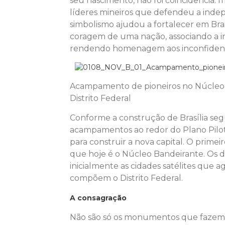
seu nascimento, não foi coincidência: 
líderes mineiros que defendeu a indepe
simbolismo ajudou a fortalecer em Bras
coragem de uma nação, associando a i
rendendo homenagem aos inconfidente
Acampamento de pioneiros no Núcleo B
Distrito Federal
Conforme a construção de Brasília se
acampamentos ao redor do Plano Pilot
para construir a nova capital. O prim
que hoje é o Núcleo Bandeirante. Os 
inicialmente as cidades satélites que a
compõem o Distrito Federal.
A consagração
Não são só os monumentos que fazem v