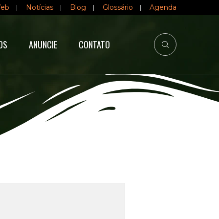
Web
Notícias
Blog
Glossário
Agenda
OS
ANUNCIE
CONTATO