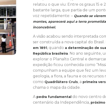
relatou o que viu: Entre os graus 15 e
bastante larga, que partia de um pont
voz repetidamente: –
Quando se vierem 
montes, aparecerá aqui a terra prometida,
inconcebível.
A visão acabou sendo interpretada c
ser construída a nova capital do Brasil
, quando
em 1891
a determinação de sua 
. No ano seguinte, u
República brasileira
explorar o Planalto Central e demarcar
expedição ficou conhecida como “Missã
compunham a equipe que fez um levant
geologia, a flora, a fauna e os recursos
como
, a
Quadrilátero Cruls
primeira ver
chama o mapa da cidade.
A
do novo centro do 
pedra fundamental
centenário da Independência,
próximo 