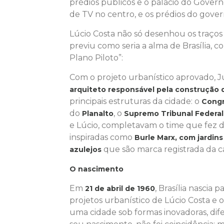
prédios públicos e o palácio do Governo
de TV no centro, e os prédios do gover
Lúcio Costa não só desenhou os traços
previu como seria a alma de Brasília, c
Plano Piloto”:
Com o projeto urbanístico aprovado, 
arquiteto responsável pela construçã
principais estruturas da cidade: o
Congr
do
, o
Planalto
Supremo Tribunal Federal
e Lúcio, completavam o time que fez 
inspiradas como
Burle Marx, com jardins
que são marca registrada da ca
azulejos
O nascimento
Em
, Brasília nascia
21 de abril de 1960
projetos urbanístico de Lúcio Costa e 
uma cidade sob formas inovadoras, dife