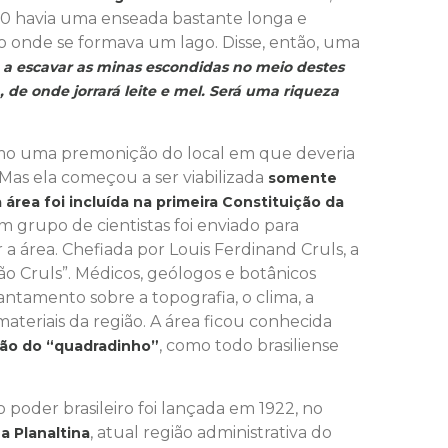
 20 havia uma enseada bastante longa e
o onde se formava um lago. Disse, então, uma
a escavar as minas escondidas no meio destes
 de onde jorrará leite e mel. Será uma riqueza
omo uma premonição do local em que deveria
. Mas ela começou a ser viabilizada
somente
área foi incluída na primeira Constituição da
m grupo de cientistas foi enviado para
 a área. Chefiada por Louis Ferdinand Cruls, a
o Cruls”. Médicos, geólogos e botânicos
amento sobre a topografia, o clima, a
 materiais da região. A área ficou conhecida
, como todo brasiliense
são do “quadradinho”
poder brasileiro foi lançada em 1922, no
, atual região administrativa do
a Planaltina