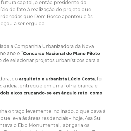
utura capital, o então presidente da
nício de fato à realização do projeto que
ordenadas que Dom Bosco apontou e às
eçou a ser erguida.
i criada a Companhia Urbanizadora da Nova
mo ano o “
Concurso Nacional do Plano Piloto
o de selecionar projetos urbanísticos para a
dora, do
, foi
arquiteto e urbanista Lúcio Costa
e: a ideia, entregue em uma folha branca e
 dois eixos cruzando-se em ângulo reto, como
inha o traço levemente inclinado, o que dava à
ia que leva às áreas residenciais – hoje, Asa Sul
entava o Eixo Monumental, abrigaria os