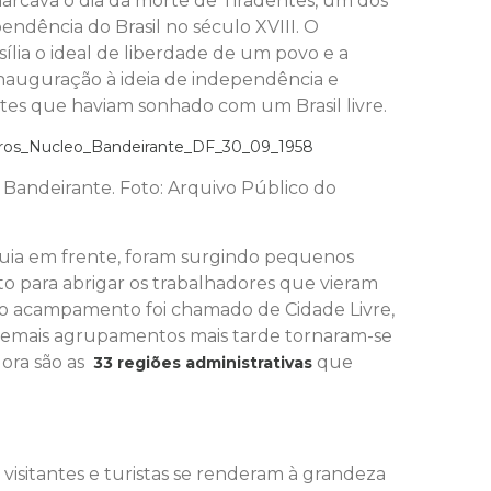
marcava o dia da morte de Tiradentes, um dos
ndência do Brasil no século XVIII. O
ília o ideal de liberdade de um povo e a
nauguração à ideia de independência e
s que haviam sonhado com um Brasil livre.
andeirante. Foto: Arquivo Público do
guia em frente, foram surgindo pequenos
o para abrigar os trabalhadores que vieram
eiro acampamento foi chamado de Cidade Livre,
demais agrupamentos mais tarde tornaram-se
gora são as
que
33 regiões administrativas
isitantes e turistas se renderam à grandeza