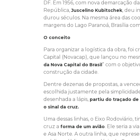
DF. Em 1956, com nova demarcação da f
República,
, deu i
Juscelino Kubitschek
durou séculos. Na mesma área das co
margens do Lago Paranoá, Brasília com
O conceito
Para organizar a logística da obra, fo
Capital (Novacap), que lançou no mes
” com o objetiv
da Nova Capital do Brasil
construção da cidade.
Dentre dezenas de propostas, a vence
escolhida justamente pela simplicidad
desenhada a lápis,
partiu do traçado de
o sinal da cruz.
Uma dessas linhas, o Eixo Rodoviário, t
cruz a
. Ele seria a v
forma de um avião
e Asa Norte. A outra linha, que repres