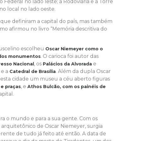
 Federal no lado leste; a Rodoviária e a Torre
no local no lado oeste.
 que definiram a capital do país, mas também
omo afirmou no livro “Memória descritiva do
Juscelino escolheu
Oscar Niemeyer como o
. O carioca foi autor das
o dos monumentos
, os
e
esso Nacional
Palácios da Alvorada
e a
. Além da dupla Oscar
Catedral de Brasília
desta cidade um museu a céu aberto figuras
, e
 e praças
Athos Bulcão, com os painéis de
pital.
 para o mundo e para a sua gente. Com os
o arquitetônico de Oscar Niemeyer, surgia
rente de tudo já feito até então. A data de