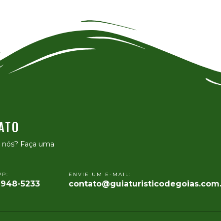
ATO
e nós? Faça uma
P:
ENVIE UM E-MAIL:
9948-5233
contato@guiaturisticodegoias.com