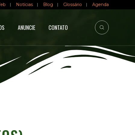
Web
Notícias
Blog
Glossário
Agenda
OS
ANUNCIE
CONTATO