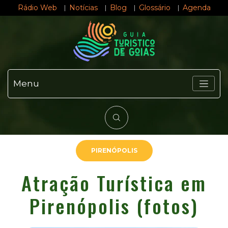
Rádio Web
Notícias
Blog
Glossário
Agenda
Menu
PIRENÓPOLIS
Atração Turística em
Pirenópolis (fotos)